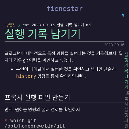
fienestar
#
~
/
뻘짓
❯
cat 2023-09-16-실행-기록-남기기.md
실행 기록 남기기
2023-09-16
프로그램이 내부적으로 특정 명령을 실행하는 것을 기록해보자. 필
실
행
자의 경우 git 명령을 확인하고 싶었다.
기
본인이 터미널에서 실행한 것을 확인하고 싶다면 단순히
록
history
명령을 통해 확인하면 된다.
남
기
기
프록시 실행 파일 만들기
록
시
먼저, 원하는 명령의 절대 경로를 확인하자
실
행
$ 
which git

파
일