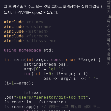
만
그 후 명령줄 인수로 오는 것을 그대로 포워딩하는 실행 파일을 만
들
기
들자. 내 경우에는 cpp로 만들었다.
록
#include
<ctime>
시
#include
<iostream>
실
#include
<sstream>
행
#include
<fstream>
파
#include
<filesystem>
일
사
using
namespace
std
;
용
하
int
main
(
int
argc
,
const
char
**
argv
)
{
기
ostringstream
oss
;
argv
[
0
]
=
"git"
;
for
(
int
i
=
0
;
i
!=
argc
;
++
i
)
oss
<<
argv
[
i
]
<<
" "
+
(
i
+
1
==
argc
);
fstream
log
(
"/Users/fienestar/git-log.txt"
,
fstream
::
in
|
fstream
::
out
|
fstream
::
app
);
// 원하는 로그 파일의 절대 경로